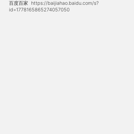
百度百家
https://baijiahao.baidu.com/s?
id=1778165865274057050