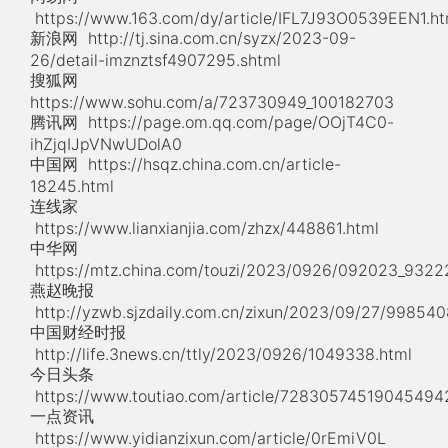
https://www.163.com/dy/article/IFL7J93O0539EEN1.ht
新浪网
http://tj.sina.com.cn/syzx/2023-09-
26/detail-imznztsf4907295.shtml
搜狐网
https://www.sohu.com/a/723730949_100182703
腾讯网
https://page.om.qq.com/page/OOjT4C0-
ihZjqIJpVNwUDolA0
中国网
https://hsqz.china.com.cn/article-
18245.html
连线家
https://www.lianxianjia.com/zhzx/448861.html
中华网
https://mtz.china.com/touzi/2023/0926/092023_9322
燕赵晚报
http://yzwb.sjzdaily.com.cn/zixun/2023/09/27/998540
中国财经时报
http://life.3news.cn/ttly/2023/0926/1049338.html
今日头条
https://www.toutiao.com/article/72830574519045494
一点资讯
https://www.yidianzixun.com/article/0rEmiV0L